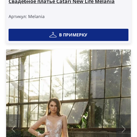
Свадебное платье Catári New Life Melania
was:
is:
25
20
Артикул: Melania
000 ₴.
000 ₴.
В ПРИМЕРКУ