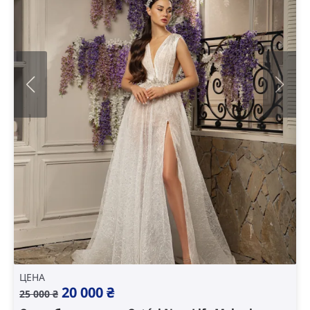
ЦЕНА
Original
Current
20 000
₴
25 000
₴
price
price