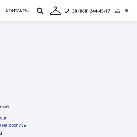
КОНТАКТЫ
+38 (068) 244-45-17
UA
RU
чный
мал
я на роспись
а