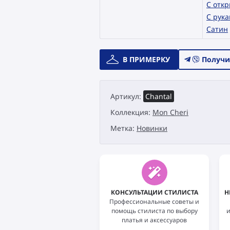
С отк
С рук
Сатин
Количество
В ПРИМЕРКУ
Получи
товара
Свадебное
платье
Артикул:
Chantal
Catári
Mon
Коллекция:
Mon Cheri
Cheri
Метка:
Новинки
Chantal
КОНСУЛЬТАЦИИ СТИЛИСТА
Н
Профессиональные советы и
помощь стилиста по выбору
платья и аксессуаров