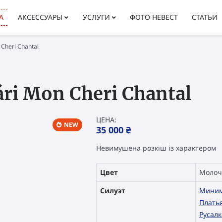
АКСЕССУАРЫ
УСЛУГИ
А
ФОТО НЕВЕСТ
СТАТЬИ
Cheri Chantal
ri Mon Cheri Chantal
ЦЕНА:
NEW
35 000
₴
Невимушена розкіш із характером
Цвет
Моло
Силуэт
Мини
Плать
Русалк