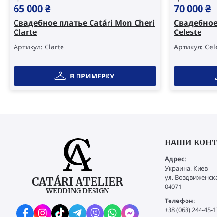
65 000
₴
70 000
₴
Свадебное платье Catári Mon Cheri
Свадебное 
Clarte
Celeste
Артикул: Clarte
Артикул: Cel
В ПРИМЕРКУ
НАШИ КОН
Адрес
:
Украина, Киев
ул. Воздвиженска
CATÁRI ATELIER
04071
WEDDING DESIGN
Телефон
:
+38 (068) 244-45-1