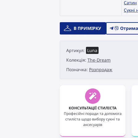
Сатин
Сукні 
Весільна
В ПРИМІРКУ
Отрима
сукня
Catári
The-
Артикул:
Luna
Dream
Luna
Колекція:
The-Dream
кількість
Позначка:
Розпродаж
КОНСУЛЬТАЦІЇ СТИЛІСТА
Професійні поради та допомога
стиліста щодо вибору сукні та
аксесуарів