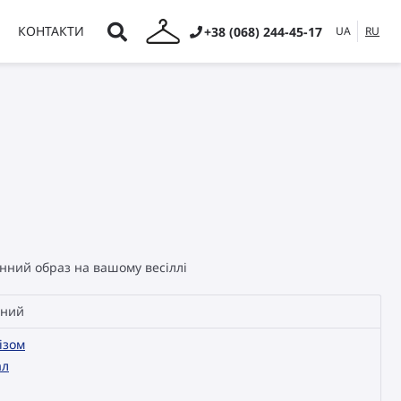
КОНТАКТИ
+38 (068) 244-45-17
UA
RU
нний образ на вашому весіллі
ний
ізом
ал