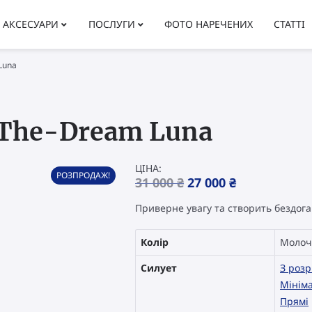
АКСЕСУАРИ
ПОСЛУГИ
ФОТО НАРЕЧЕНИХ
СТАТТІ
Luna
i The-Dream Luna
ЦІНА:
РОЗПРОДАЖ!
Original
Current
31 000
₴
27 000
₴
price
price
Приверне увагу та створить бездога
was:
is:
31
27
000 ₴.
000 ₴.
Колір
Молоч
Силует
З розр
Мінім
Прямі