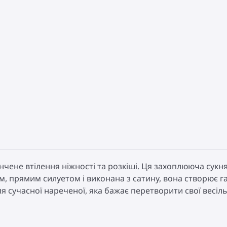
тончене втілення ніжності та розкіші. Ця захоплююча сук
ом, прямим силуетом і виконана з сатину, вона створює
я сучасної нареченої, яка бажає перетворити свої весільн