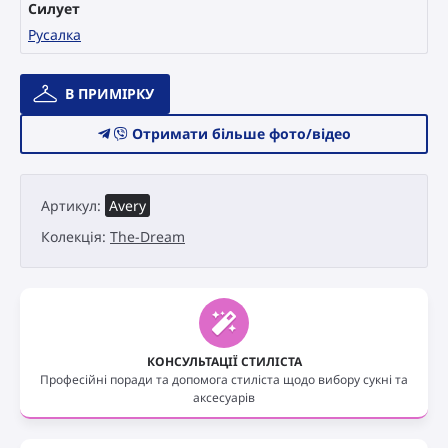
Силует
Русалка
Весільна
В ПРИМІРКУ
сукня
Catari
Отримати більше фото/відео
Atelier
The-
Dream
Артикул:
Avery
Avery
кількість
Колекція:
The-Dream
КОНСУЛЬТАЦІЇ СТИЛІСТА
Професійні поради та допомога стиліста щодо вибору сукні та
аксесуарів