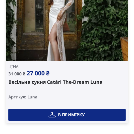
ЦІНА
Original
Current
27 000
₴
31 000
₴
price
price
Весільна сукня Catári The-Dream Luna
was:
is:
31
27
Артикул: Luna
000 ₴.
000 ₴.
В ПРИМІРКУ