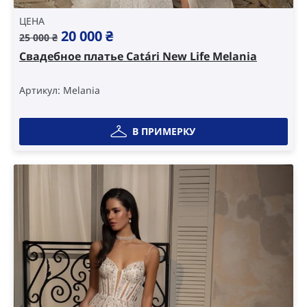
ЦЕНА
Original
Current
20 000
₴
25 000
₴
price
price
Свадебное платье Catári New Life Melania
was:
is:
25
20
Артикул: Melania
000 ₴.
000 ₴.
В ПРИМЕРКУ