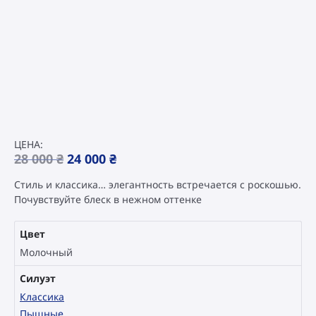
ЦЕНА:
Original
Current
28 000
₴
24 000
₴
price
price
Стиль и классика… элегантность встречается с роскошью.
was:
is:
Почувствуйте блеск в нежном оттенке
28
24
000 ₴.
000 ₴.
Цвет
Молочный
Силуэт
Классика
Пышные