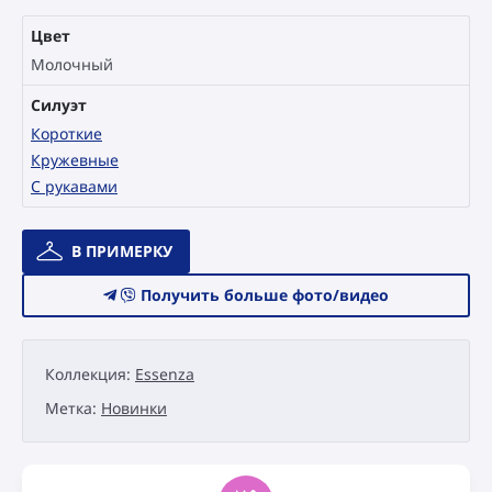
Цвет
Молочный
Силуэт
Короткие
Кружевные
С рукавами
Количество
В ПРИМЕРКУ
товара
Свадебное
Получить больше фото/видео
платье
Catári
Essenza
Коллекция:
Essenza
Alba
Метка:
Новинки