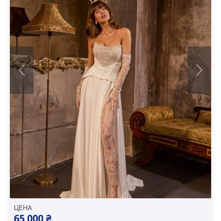
ЦЕНА
65 000
₴