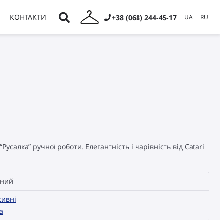
КОНТАКТИ
+38 (068) 244-45-17
UA
RU
усалка” ручної роботи. Елегантність і чарівність від Catari
ний
ивні
а