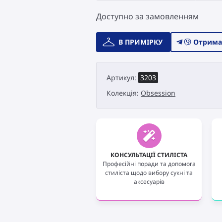
Доступно за замовленням
Весільна
В ПРИМІРКУ
Отрима
сукня
Catári
Obsession
Артикул:
3203
3203
кількість
Колекція:
Obsession
КОНСУЛЬТАЦІЇ СТИЛІСТА
Професійні поради та допомога
стиліста щодо вибору сукні та
аксесуарів