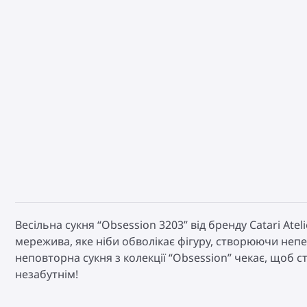
Весільна сукня “Obsession 3203” від бренду Catari Ate
мережива, яке ніби обволікає фігуру, створюючи неп
неповторна сукня з колекції “Obsession” чекає, щоб с
незабутнім!