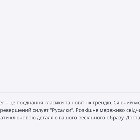
lier – це поєднання класики та новітніх трендів. Сяючий
еревершений силует “Русалки”. Розкішне мереживо свідч
тати ключовою деталлю вашого весільного образу. Доставк