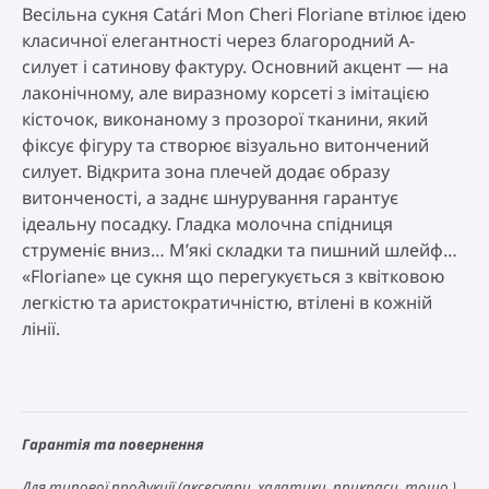
Весільна сукня Catári Mon Cheri Floriane втілює ідею
класичної елегантності через благородний А-
силует і сатинову фактуру. Основний акцент — на
лаконічному, але виразному корсеті з імітацією
кісточок, виконаному з прозорої тканини, який
фіксує фігуру та створює візуально витончений
силует. Відкрита зона плечей додає образу
витонченості, а заднє шнурування гарантує
ідеальну посадку. Гладка молочна спідниця
струменіє вниз… М’які складки та пишний шлейф…
«Floriane» це сукня що перегукується з квітковою
легкістю та аристократичністю, втілені в кожній
лінії.
Гарантія та повернення
Для типової продукції (аксесуари, халатики, прикраси, тощо.)