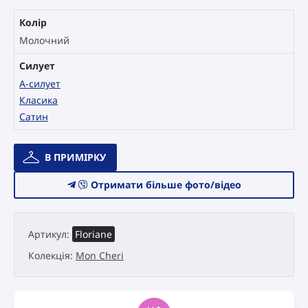
Колір
Молочний
Силует
А-силует
Класика
Сатин
Весільна
В ПРИМІРКУ
сукня
Catári
Отримати більше фото/відео
Mon
Cheri
Floriane
Артикул:
Floriane
кількість
Колекція:
Mon Cheri