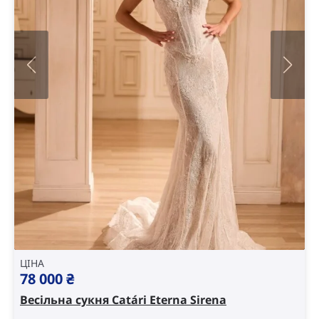
ЦІНА
78 000
₴
Весільна сукня Catári Eterna Sirena