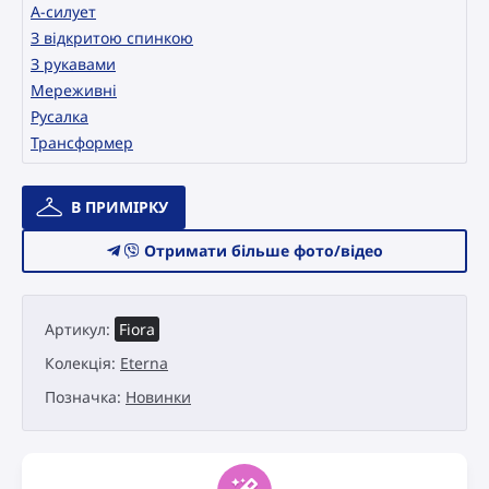
А-силует
З відкритою спинкою
З рукавами
Мереживні
Русалка
Трансформер
Весільна
В ПРИМІРКУ
сукня
Catári
Отримати більше фото/відео
Eterna
Fiora
кількість
Артикул:
Fiora
Колекція:
Eterna
Позначка:
Новинки