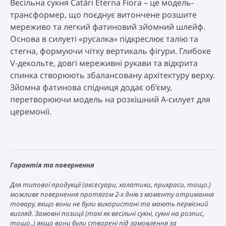
Весільна сукня Catári Eterna Fiora – це модель-
трансформер, що поєднує витончене розшите
мереживо та легкий фатиновий зйомний шлейф.
Основа в силуеті «русалка» підкреслює талію та
стегна, формуючи чітку вертикаль фігури. Глибоке
V-декольте, довгі мереживні рукави та відкрита
спинка створюють збалансовану архітектуру верху.
Зйомна фатинова спідниця додає об’єму,
перетворюючи модель на розкішний А-силует для
церемонії.
Гарантія та повернення
Для типової продукції (аксесуари, халатики, прикраси, тощо.)
можливе повернення протягом 2-х днів з моменту отримання
товару, якщо вони не були використані та мають первісний
вигляд. Замовні позиції (такі як весільні сукні, сукні на розпис,
тощо.,) якщо вони були створені під замовлення за