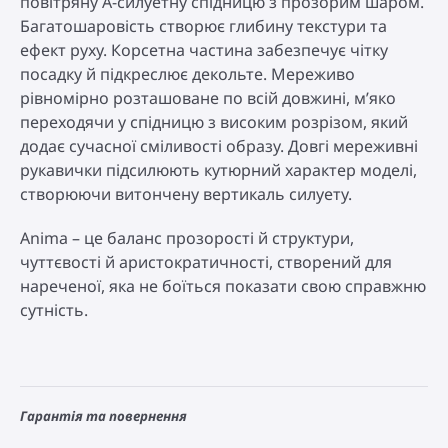
повітряну А-силуетну спідницю з прозорим шаром.
Багатошаровість створює глибину текстури та
ефект руху. Корсетна частина забезпечує чітку
посадку й підкреслює декольте. Мереживо
рівномірно розташоване по всій довжині, м’яко
переходячи у спідницю з високим розрізом, який
додає сучасної сміливості образу. Довгі мереживні
рукавички підсилюють кутюрний характер моделі,
створюючи витончену вертикаль силуету.
Anima – це баланс прозорості й структури,
чуттєвості й аристократичності, створений для
нареченої, яка не боїться показати свою справжню
сутність.
Гарантія та повернення