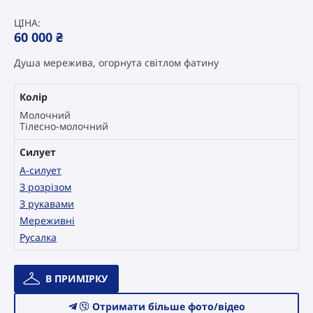
ЦІНА:
60 000
₴
Душа мережива, огорнута світлом фатину
Колір
Молочний
Тілесно-молочний
Силует
А-силует
З розрізом
З рукавами
Мереживні
Русалка
Весільна
В ПРИМІРКУ
сукня
Catári
Отримати більше фото/відео