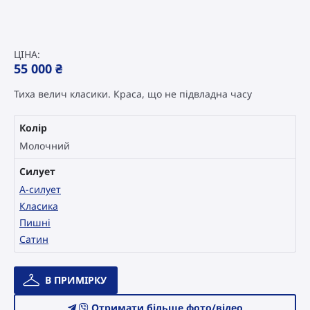
ЦІНА:
55 000
₴
Тиха велич класики. Краса, що не підвладна часу
Колір
Молочний
Силует
А-силует
Класика
Пишні
Сатин
Весільна
В ПРИМІРКУ
сукня
Catári
Отримати більше фото/відео