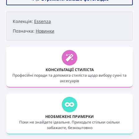
Essenza
Lia
кількість
Колекція:
Essenza
Позначка:
Новинки
КОНСУЛЬТАЦІЇ СТИЛІСТА
Професійні поради та допомога стиліста щодо вибору сукні та
аксесуарів
НЕОБМЕЖЕНІ ПРИМІРКИ
Поки не знайдете ідеальне. Приходьте стільки скільки
забажаєте, безкоштовно