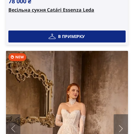
78 000
₴
Весільна сукня Catári Essenza Leda
В ПРИМІРКУ
NEW